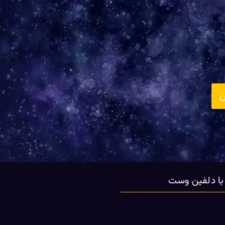
س
 با دلفین وست