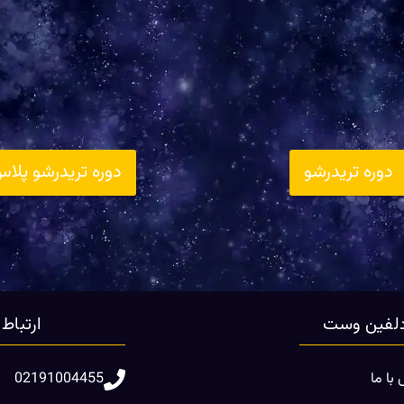
دوره تریدرشو
دوره تریدرشو پلا
لفین وست
ارتباط
با ما
02191004455