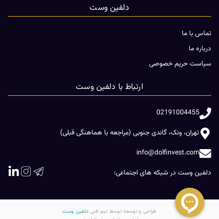
دلفین وست
تماس با ما
درباره ما
سیاست حریم خصوصی
ارتباط با دلفین وست
02191004455
تهران، ونک، گاندی جنوبی (مراجعه با هماهنگی قبلی)
info@dolfinvest.com
دلفین وست در شبکه های اجتماعی:
طراحی و توسعه توسط تیم فنی
دلفین وست