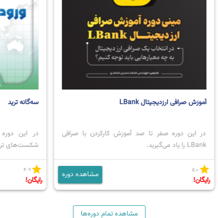
آموزش صرافی ارزدیجیتال LBank
سه‌گانه ترید
در این دوره صفر تا صد آموزش کارکردن با صرافی
در این دوره
LBank را یاد می‌گیرید.
شکست‌های ترید
star
star
۴.۹
۵.۰
مشاهده دوره
رایگان!
رایگان!
مشاهده تمام دوره‌ها