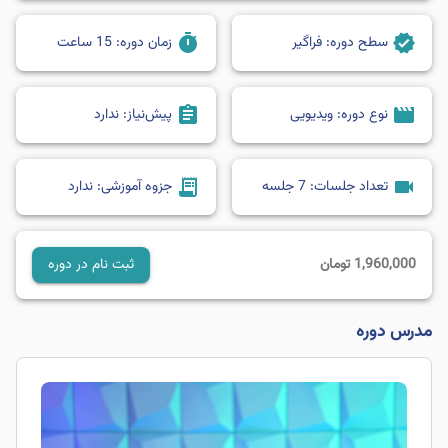
timer
verified
سطح دوره:
فراگیر
زمان دوره:
15 ساعت
assignment
movie
نوع دوره:
ویدیویی
پیش‌نیاز:
ندارد
receipt_long
videocam
تعداد جلسات:
7 جلسه
جزوه آموزشی:
ندارد
1,960,000
تومان
ثبت نام در دوره
مدرس دوره