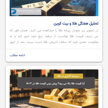
تحلیل هفتگی طلا و بیت کوین
در تصویر زیر نمودار روزانه طلا را مشاهده می کنید. همان طور که
می بینید، قیمت طلا توانست از سقف رنج خود عبور کند و به
مقاومت بعدی خود که سقف تاریخی طلا است، برسد. بعد از عبور
قیمت از محدوده مقاومتی 2728.80 تا 2711.57 با کندل صعودی
قدرتمند؛ می توان پیش بینی کرد که […]
ادامه مطلب