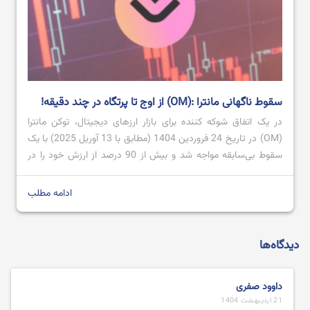
سقوط ناگهانی مانترا :(OM) از اوج تا پرتگاه در چند دقیقه!
در یک اتفاق شوکه ‌کننده برای بازار ارزهای دیجیتال، توکن مانترا
(OM) در تاریخ 24 فروردین 1404 (مطابق با 13 آوریل 2025) با یک
سقوط بی‌سابقه مواجه شد و بیش از 90 درصد از ارزش خود را در
عرض چند دقیقه از دست داد. این ریزش ناگهانی سوالات زیادی را در
مورد علت این فاجعه […]
ادامه مطلب
دیدگاه‌ها
داوود صفری
21 اردیبهشت 1404