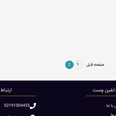
صفحه قبل
1
2
لفین وست
ارتباط
با ما
02191004455
 ما