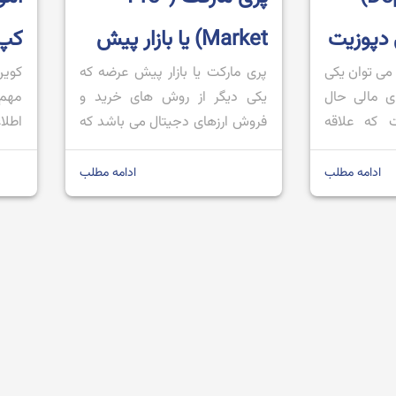
دپوزیت
Market) یا بازار پیش
کپ
ا می توان یکی
پری مارکت یا بازار پیش عرضه که
کوین
یجیتال
از عرضه ارز دیجیتال
گام
ای مالی حال
یکی دیگر از روش های خرید و
مهم 
چیست؟
Cap
 که علاقه
فروش ارزهای دجیتال می باشد که
اطلا
 به خود جذب
این روزها به دلیل رونق بازی های
شناخ
ار به نسبت
تلگرامی و توکن های آن ها سر زبان
فعال
ادامه مطلب
ادامه مطلب
انات بیشتری
ها افتاده است. همان طور که از
رمزا
انات قیمتی
نام آن مشخص است، خرید و
کوین
ند؛ به گونه
فروش ارزها در پری مارکت به پیش
فعال
 که یک […]
[…]
کوین
جمله