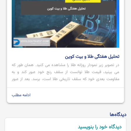
تحلیل هفتگی طلا و بیت کوین
در تصویر زیر نمودار روزانه طلا را مشاهده می کنید. همان طور که
می بینید، قیمت طلا توانست از سقف رنج خود عبور کند و به
مقاومت بعدی خود که سقف تاریخی طلا است، برسد. بعد از عبور
قیمت از محدوده مقاومتی 2728.80 تا 2711.57 با کندل صعودی
قدرتمند؛ می توان پیش بینی کرد که […]
ادامه مطلب
دیدگاه‌ها
دیدگاه خود را بنویسید