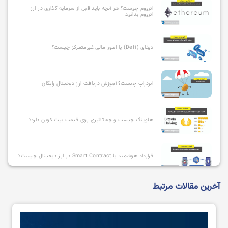
اتریوم چیست؟ هر آنچه باید قبل از سرمایه گذاری در ارز
اتریوم بدانید
دیفای (Defi) یا امور مالی غیرمتمرکز چیست؟
ایردراپ چیست؟ آموزش دریافت ارز دیجیتال رایگان
هاوینگ چیست و چه تاثیری روی قیمت بیت کوین دارد؟
قرارداد هوشمند یا Smart Contract در ارز دیجیتال چیست؟
آخرین مقالات مرتبط
آلت کوین چیست و بهترین آلت کوین ها کدامند؟