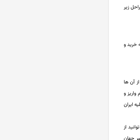
احل زیر
 خرید و
ز آن ها
واریز و
یه ایران
وانید از
ضر جهان