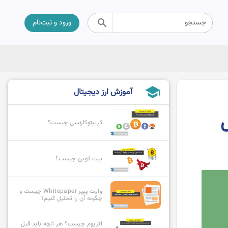
search
جستجو
ورود و ثبت‌نام
school
آموزش ارز دیجیتال
کریپتوکارنسی چیست؟
بیت کوین چیست؟
وایت پیپر Whitepaper چیست و
چگونه آن را تحلیل کنیم؟
اتریوم چیست؟ هر آنچه باید قبل