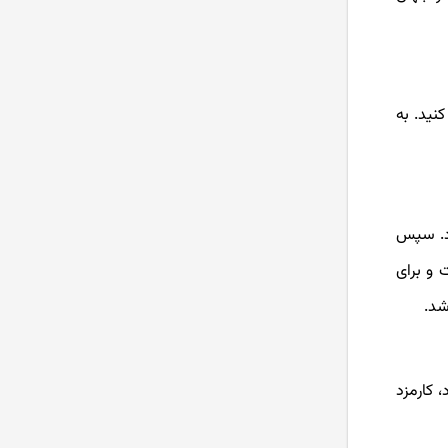
کنید. به
ود. سپس
 و برای
شد.
 کارمزد