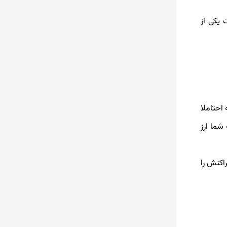
 یکی از
استیکینگ (Staking) یا استیک
کردن ارز دیجیتال به چه معناست؟
هودل HODL یا هولد کردن در ارز
دیجیتال چیست؟
بهترین کیف پول ارز دیجیتال کدام
است؟
 احتاملا
شما ارز
بهترین صرافی ارز دیجیتال ایرانی و
خارجی بدون تحریم
ین تراکنش را
بهترین نرم افزار های ترید ارز
دیجیتال در سال 2024
آموزش صرافی Bingx از ثبت نام تا
خرید و فروش ارز دیجیتال