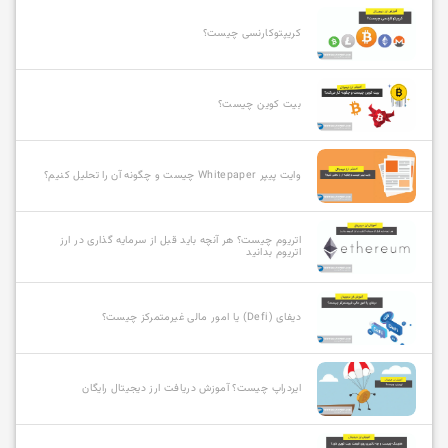
کریپتوکارنسی چیست؟
بیت کوین چیست؟
وایت پیپر Whitepaper چیست و چگونه آن را تحلیل کنیم؟
اتریوم چیست؟ هر آنچه باید قبل از سرمایه گذاری در ارز
اتریوم بدانید
دیفای (Defi) یا امور مالی غیرمتمرکز چیست؟
ایردراپ چیست؟ آموزش دریافت ارز دیجیتال رایگان