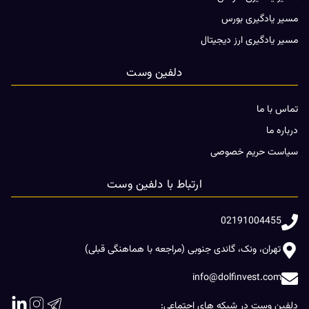
مسیر یادگیری بورس
مسیر یادگیری ارز دیجیتال
دلفین وست
تماس با ما
درباره ما
سیاست حریم خصوصی
ارتباط با دلفین وست
02191004455
تهران، ونک، گاندی جنوبی (مراجعه با هماهنگی قبلی)
info@dolfinvest.com
دلفین وست در شبکه های اجتماعی: