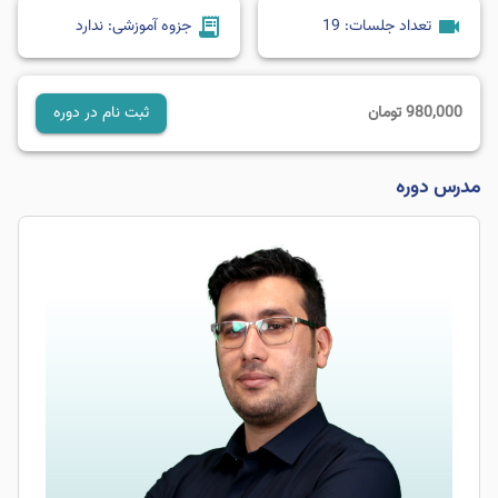
receipt_long
videocam
تعداد جلسات:
19
جزوه آموزشی:
ندارد
980,000
تومان
ثبت نام در دوره
مدرس دوره