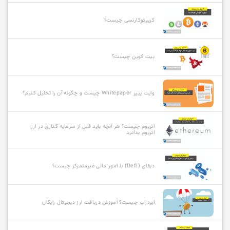
کریپتوکارنسی چیست؟
بیت کوین چیست؟
وایت پیپر Whitepaper چیست و چگونه آن را تحلیل کنیم؟
اتریوم چیست؟ هر آنچه باید قبل از سرمایه گذاری در ارز
اتریوم بدانید
دیفای (Defi) یا امور مالی غیرمتمرکز چیست؟
ایردراپ چیست؟ آموزش دریافت ارز دیجیتال رایگان