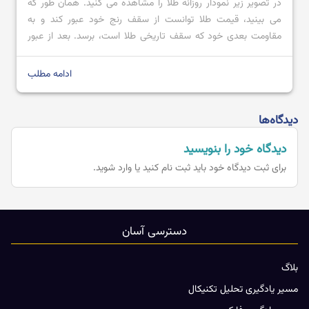
در تصویر زیر نمودار روزانه طلا را مشاهده می کنید. همان طور که
می بینید، قیمت طلا توانست از سقف رنج خود عبور کند و به
مقاومت بعدی خود که سقف تاریخی طلا است، برسد. بعد از عبور
قیمت از محدوده مقاومتی 2728.80 تا 2711.57 با کندل صعودی
قدرتمند؛ می توان پیش بینی کرد که […]
ادامه مطلب
دیدگاه‌ها
دیدگاه خود را بنویسید
برای ثبت دیدگاه خود باید
ثبت نام کنید یا وارد شوید.
دسترسی آسان
بلاگ
مسیر یادگیری تحلیل تکنیکال