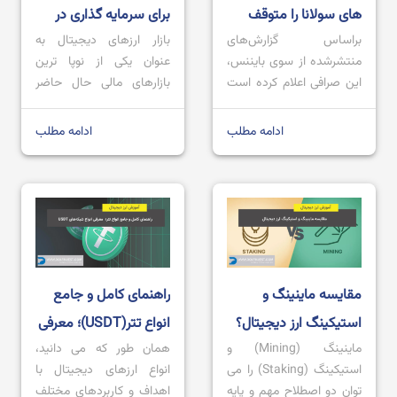
های سولانا را متوقف
برای سرمایه گذاری در
براساس گزارش‌های
بازار ارزهای دیجیتال به
کرد!
سال 2025 چیست؟
منتشرشده از سوی بایننس،
عنوان یکی از نوپا ترین
این صرافی اعلام کرده است
بازارهای مالی حال حاضر
که به دلیل افزایش قابل‌توجه
شناخته می شود که فعالیت
حجم برداشت‌ها، موقتاً
خود را از سال 2010 آغاز
ادامه مطلب
ادامه مطلب
امکان برداشت توکن‌های
کرد و اکنون به یکی از
سولانا را متوقف کرده است.
سودآورترین بازارهای مالی
پیش‌بینی می‌شود که این
جهان تبدیل شده است. هر
قابلیت به‌زودی دوباره فعال
روزی که از عمر این بازار
شود. کاربران می‌توانند برای
مالی می گذرد، پروژه های
دریافت اطلاع‌رسانی در
جدید تری در بخش های
خصوص ازسرگیری
مختلف […]
مقایسه ماینینگ و
راهنمای کامل و جامع
برداشت‌ها، ثبت‌نام کنند. به
نقل از سایت Coingape،
استیکینگ ارز دیجیتال؟
انواع تتر(USDT)؛ معرفی
پس از افزایش […]
ماینینگ (Mining) و
همان طور که می دانید،
کدام بهتر است؟
انواع شبکه‌های USDT
استیکینگ (Staking) را می
انواع ارزهای دیجیتال با
توان دو اصطلاح مهم و پایه
اهداف و کاربردهای مختلف