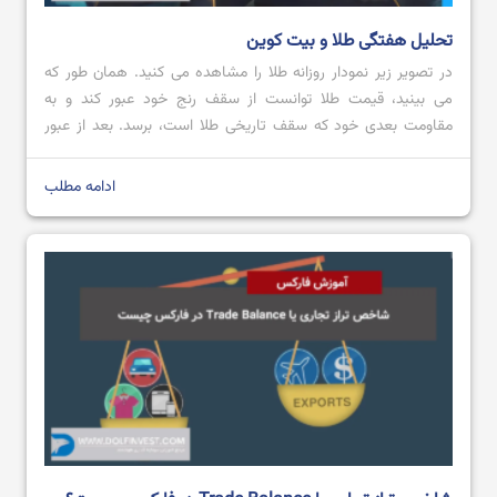
تحلیل هفتگی طلا و بیت کوین
در تصویر زیر نمودار روزانه طلا را مشاهده می کنید. همان طور که
می بینید، قیمت طلا توانست از سقف رنج خود عبور کند و به
مقاومت بعدی خود که سقف تاریخی طلا است، برسد. بعد از عبور
قیمت از محدوده مقاومتی 2728.80 تا 2711.57 با کندل صعودی
قدرتمند؛ می توان پیش بینی کرد که […]
ادامه مطلب