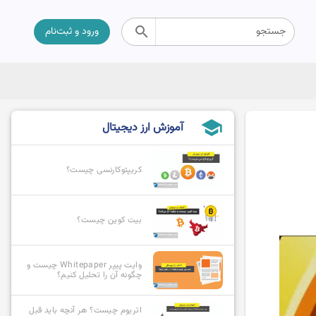
search
جستجو
ورود و ثبت‌نام
school
آموزش ارز دیجیتال
کریپتوکارنسی چیست؟
بیت کوین چیست؟
وایت پیپر Whitepaper چیست و
چگونه آن را تحلیل کنیم؟
اتریوم چیست؟ هر آنچه باید قبل