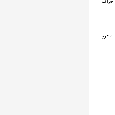
یرا نیز
استیکینگ (Staking) یا استیک
کردن ارز دیجیتال به چه معناست؟
هودل HODL یا هولد کردن در ارز
دیجیتال چیست؟
ر به شرح
بهترین کیف پول ارز دیجیتال کدام
است؟
بهترین صرافی ارز دیجیتال ایرانی و
خارجی بدون تحریم
بهترین نرم افزار های ترید ارز
دیجیتال در سال 2024
آموزش صرافی Bingx از ثبت نام تا
خرید و فروش ارز دیجیتال