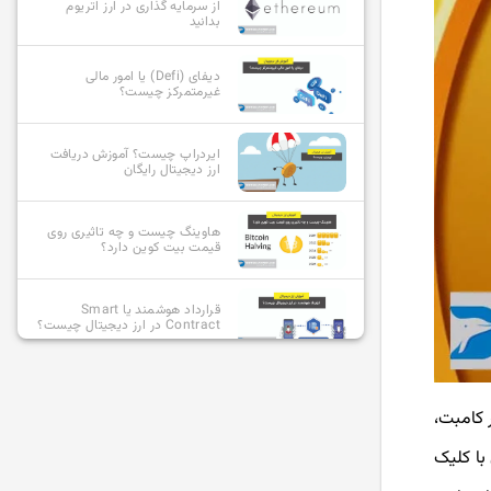
از سرمایه گذاری در ارز اتریوم
بدانید
دیفای (Defi) یا امور مالی
غیرمتمرکز چیست؟
ایردراپ چیست؟ آموزش دریافت
ارز دیجیتال رایگان
هاوینگ چیست و چه تاثیری روی
قیمت بیت کوین دارد؟
قرارداد هوشمند یا Smart
Contract در ارز دیجیتال چیست؟
آلت کوین چیست و بهترین آلت
کوین ها کدامند؟
 کامبت،
با کلیک
استیبل کوین چیست؟