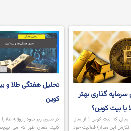
تحلیل هفتگی طلا و ب
 سرمایه گذاری بهتر
کوین
 یا بیت کوین؟
در طول 15 سالی که بیت کوین ( از سال
در تصویر زیر نمودار روزانه طلا ر
زمان نگارش این مقاله) فعالیت خود
کنید. همان طور که می بینید،