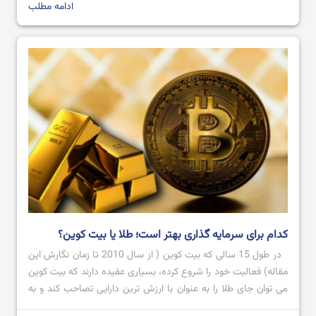
[…]
ادامه مطلب
بهترین نرم افزار های ترید ارز دیجیتال در سال 2024
آموزش صرافی Bingx از ثبت نام تا خرید و فروش ارز دیجیتال
کدام برای سرمایه گذاری بهتر است؛ طلا یا بیت کوین؟
در طول 15 سالی که بیت کوین ( از سال 2010 تا زمان نگارش این
مقاله) فعالیت خود را شروع کرده، بسیاری عقیده دارند که بیت کوین
می توان جای طلا را به عنوان با ارزش ترین دارایی تصاحب کند و به
عنوان طلای دیجیتال شناخته شود؛ اما تاکنون که چنین اتفاقی