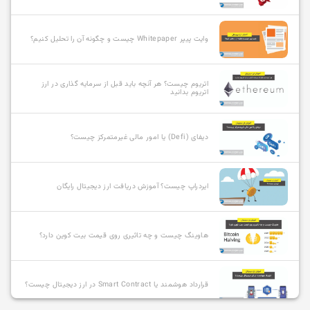
وایت پیپر Whitepaper چیست و چگونه آن را تحلیل کنیم؟
اتریوم چیست؟ هر آنچه باید قبل از سرمایه گذاری در ارز
اتریوم بدانید
دیفای (Defi) یا امور مالی غیرمتمرکز چیست؟
ایردراپ چیست؟ آموزش دریافت ارز دیجیتال رایگان
هاوینگ چیست و چه تاثیری روی قیمت بیت کوین دارد؟
قرارداد هوشمند یا Smart Contract در ارز دیجیتال چیست؟