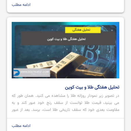
نیوافتاده است. […]
ادامه مطلب
تحلیل هفتگی طلا و بیت کوین
در تصویر زیر نمودار روزانه طلا را مشاهده می کنید. همان طور که
می بینید، قیمت طلا توانست از سقف رنج خود عبور کند و به
مقاومت بعدی خود که سقف تاریخی طلا است، برسد. بعد از عبور
قیمت از محدوده مقاومتی 2728.80 تا 2711.57 با کندل صعودی
قدرتمند؛ می توان پیش بینی کرد که […]
ادامه مطلب