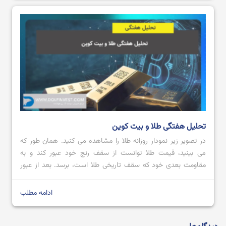
تحلیل هفتگی طلا و بیت کوین
در تصویر زیر نمودار روزانه طلا را مشاهده می کنید. همان طور که
می بینید، قیمت طلا توانست از سقف رنج خود عبور کند و به
مقاومت بعدی خود که سقف تاریخی طلا است، برسد. بعد از عبور
قیمت از محدوده مقاومتی 2728.80 تا 2711.57 با کندل صعودی
قدرتمند؛ می توان پیش بینی کرد که […]
ادامه مطلب