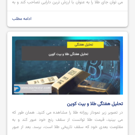
می توان جای طلا را به عنوان با ارزش ترین دارایی تصاحب کند و به
عنوان طلای دیجیتال شناخته شود؛ اما تاکنون که چنین اتفاقی
نیوافتاده است. […]
ادامه مطلب
تحلیل هفتگی طلا و بیت کوین
در تصویر زیر نمودار روزانه طلا را مشاهده می کنید. همان طور که
می بینید، قیمت طلا توانست از سقف رنج خود عبور کند و به
مقاومت بعدی خود که سقف تاریخی طلا است، برسد. بعد از عبور
قیمت از محدوده مقاومتی 2728.80 تا 2711.57 با کندل صعودی