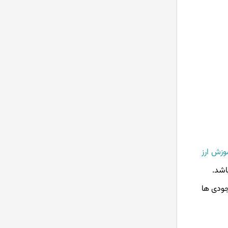
وزش ارز
جودی ها