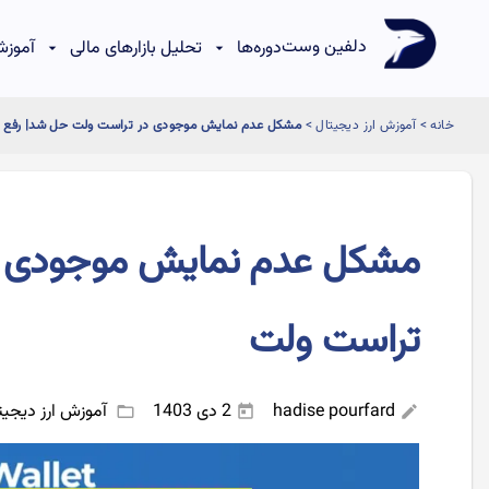
دلفین وست
دوره‌ها
تحلیل بازارهای مالی
آموزش
خانه
>
آموزش ارز دیجیتال
>
مشکل عدم نمایش موجودی در تراست ولت حل شد| رفع 
مشکل عدم نمایش موجودی د
تراست ولت
hadise pourfard
2 دی 1403
آموزش ارز دیجیت
folder_open
today
edit