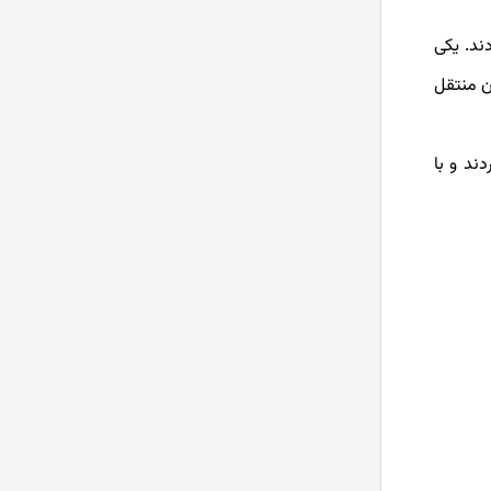
ند. یکی
استیکینگ (Staking) یا استیک
کردن ارز دیجیتال به چه معناست؟
ن منتقل
هودل HODL یا هولد کردن در ارز
دیجیتال چیست؟
ردند و با
بهترین کیف پول ارز دیجیتال کدام
است؟
بهترین صرافی ارز دیجیتال ایرانی و
خارجی بدون تحریم
بهترین نرم افزار های ترید ارز
دیجیتال در سال 2024
آموزش صرافی Bingx از ثبت نام تا
خرید و فروش ارز دیجیتال