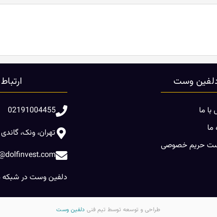
لفین وست
ارتباط
با ما
02191004455
 ما
تهران، ونک، گاندی 
ت حریم خصوصی
o@dolfinvest.com
دلفین وست در شبکه ه
طراحی و توسعه توسط تیم فنی
دلفین وست