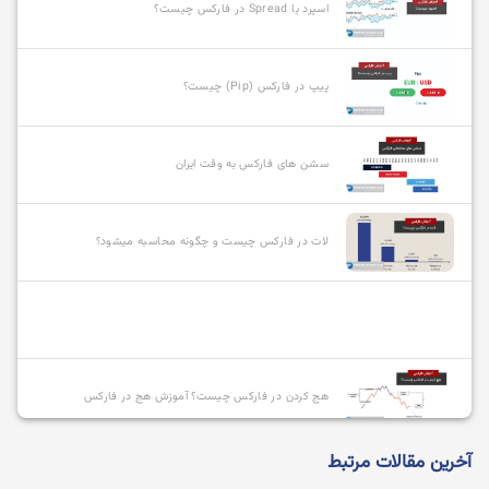
اسپرد یا Spread در فارکس چیست؟
پیپ در فارکس (Pip) چیست؟
سشن های فارکس به وقت ایران
لات در فارکس چیست و چگونه محاسبه میشود؟
هج کردن در فارکس چیست؟ آموزش هج در فارکس
آخرین مقالات مرتبط
انواع سفارشات در فارکس و نحوه استفاده از آنها