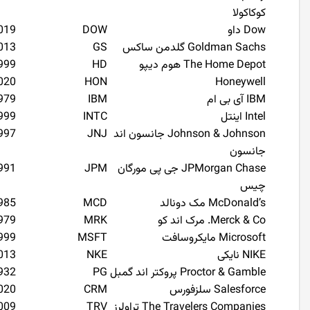
کوکاکولا
Dow داو
DOW
019
Goldman Sachs گلدمن ساکس
GS
013
The Home Depot هوم دیپو
HD
999
020
HON
Honeywell
IBM آی بی ام
IBM
979
Intel اینتل
INTC
999
Johnson & Johnson جانسون اند
JNJ
997
جانسون
JPMorgan Chase جی پی مورگان
JPM
991
چیس
McDonald’s مک دونالد
MCD
985
Merck & Co. مرک اند کو
MRK
979
Microsoft مایکروسافت
MSFT
999
NIKE نایکی
NKE
013
Proctor & Gamble پروکتر اند گمبل
PG
932
Salesforce سلزفورس
CRM
020
The Travelers Companies تراولرز
TRV
009