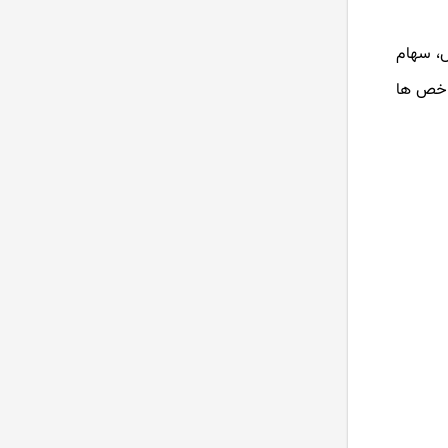
س، سهام
شاخص ها