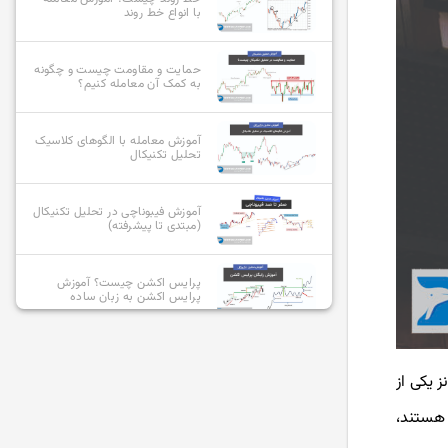
با انواع خط روند
حمایت و مقاومت چیست و چگونه
به کمک آن معامله کنیم؟
آموزش معامله با الگوهای کلاسیک
تحلیل تکنیکال
آموزش فیبوناچی در تحلیل تکنیکال
(مبتدی تا پیشرفته)
پرایس اکشن چیست؟ آموزش
پرایس اکشن به زبان ساده
معرفی و بررسی انواع سبک های
پرایس اکشن
جونز یکی از
ریکا فعال هستند،
پرایس اکشن RTM چیست؟ کامل
ترین آموزش سبک rtm +ویدیو