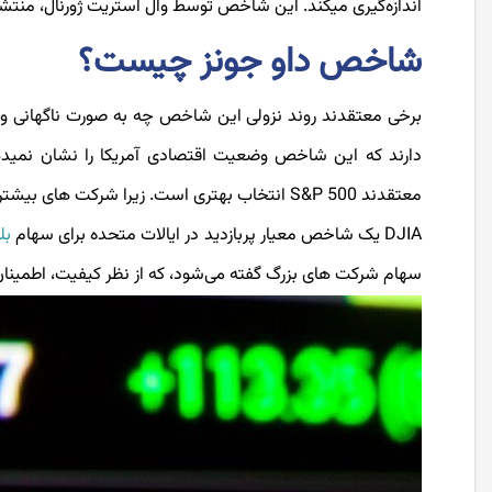
اندازه‌گیری میکند. این شاخص توسط وال استریت ژورنال، منتشر 
شاخص داو جونز چیست؟
برخی معتقدند روند نزولی این شاخص چه به صورت ناگهانی و چ
معتقدند S&P 500 انتخاب بهتری است. زیرا شرکت های بیشتر را شامل میشود، 500 شرکت در مقابل 30.
DJIA یک شاخص معیار پربازدید در ایالات متحده برای سهام
بل
سهام شرکت های بزرگ گفته می‌شود، که از نظر کیفیت، اطمینان،