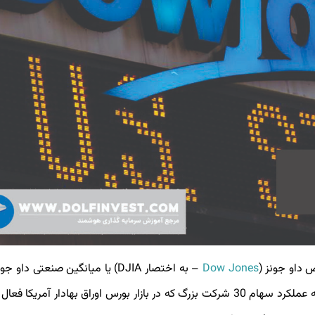
داو جونز (
Dow Jones
– به اختصار DJIA) یا میانگین صنعتی داو 
قدیمی ترین و پراهمیت ترین شاخص های بورس آمریکاست که عملکرد سهام 30 شرکت بزرگ که در بازار بورس اوراق بهادار آم