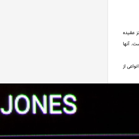
پرایس اکشن ICT چیست؟ آموزش
سبک ict (صفر تا صد)
ز عقیده
آموزش کامل تریدینگ ویو
(Tradingview) + ویدیو
اد کمی است. آنها
امواج الیوت چیست؟ آموزش امواج
الیوت پیشرفته
نواعی از
نئو ویو چیست؟ آموزش تحلیل به
سبک نئوویو
آموزش الگوهای هارمونیک پیشرفته
ایچیموکو چیست؟ آموزش صفر تا
صد ایچیموکو