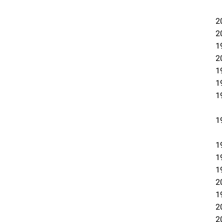
2
2
1
2
1
1
1
1
1
1
1
2
1
2
2