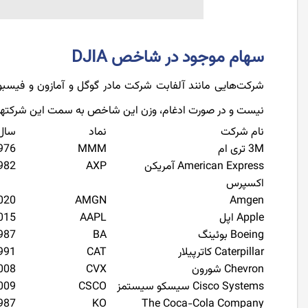
سهام موجود در شاخص DJIA
شرکت‌هایی مانند آلفابت شرکت مادر گوگل و آمازون و فیسبو
نیست و در صورت ادغام، وزن این شاخص به سمت این شرکتها 
نام شرکت
نماد
سال 
3M تری ام
MMM
976
American Express آمریکن
AXP
982
اکسپرس
020
AMGN
Amgen
Apple اپل
AAPL
015
Boeing بوئینگ
BA
987
Caterpillar کاترپیلار
CAT
991
Chevron شورون
CVX
008
Cisco Systems سیسکو سیستمز
CSCO
009
987
KO
The Coca-Cola Company