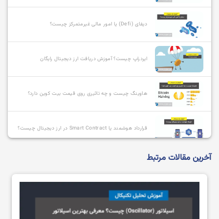
دیفای (Defi) یا امور مالی غیرمتمرکز چیست؟
ایردراپ چیست؟ آموزش دریافت ارز دیجیتال رایگان
هاوینگ چیست و چه تاثیری روی قیمت بیت کوین دارد؟
قرارداد هوشمند یا Smart Contract در ارز دیجیتال چیست؟
آخرین مقالات مرتبط
آلت کوین چیست و بهترین آلت کوین ها کدامند؟
استیبل کوین چیست؟