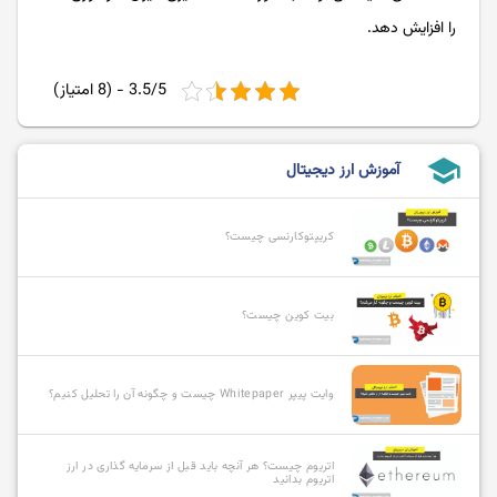
را افزایش دهد.
3.5/5 - (8 امتیاز)
school
آموزش ارز دیجیتال
کریپتوکارنسی چیست؟
بیت کوین چیست؟
وایت پیپر Whitepaper چیست و چگونه آن را تحلیل کنیم؟
اتریوم چیست؟ هر آنچه باید قبل از سرمایه گذاری در ارز
اتریوم بدانید