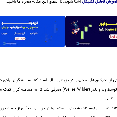
موزش تحلیل تکنیکال
آشنا شوید، تا انتهای این مقاله همراه ما باشید.
 مخفف Average True Range می باشد، یکی از اندیکاتورهای محبوب در بازارهای مالی است که معامله گران زیا
جهان از آن نیز استفاده می کنند. این اندیکاتور در دهه 1970 توسط ولز وایلدر (Welles Wilder) معرفی شد که به معا
 کنند.
 بازار فارکس استفاده می کنند که دارای نوسانات شدیدی است، اما در بازارهای دیگری از جمله با