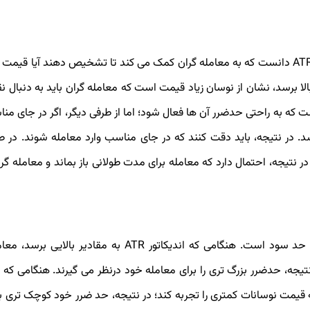
اندازه گیری نوسانات بازار را می توان مهم ترین کاربرد اندیکاتور ATR دانست که به معامله گران کمک می کند تا تشخیص دهند آ
ند. به طور کلی، هنگامی که ATR به مقادیر بالا برسد، نشان از نوسان زیاد قیمت است که معامله گران باید به دنب
 که به راحتی حدضرر آن ها فعال شود؛ اما از طرفی دیگر، اگر در جای منا
در نتیجه، باید دقت کنند که در جای مناسب وارد معامله شوند. در ص
ر نتیجه، احتمال دارد که معامله برای مدت طولانی باز بماند و معامله گر ر
یکی دیگر از مهم ترین کاربردهای ATR، تعیین حدضرر و حتی حد سود است. هنگامی که اندیکاتور ATR به مقاد
یجه، حدضرر بزرگ تری را برای معامله خود درنظر می گیرند. هنگامی که ان
 که قیمت نوسانات کمتری را تجربه کند؛ در نتیجه، حد ضرر خود کوچک تری ب