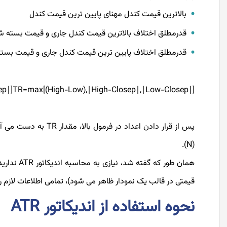
بالاترین قیمت کندل مهنای پایین ترین قیمت کندل
قدرمطلق اختلاف بالاترین قیمت کندل جاری و قیمت بسته ش
قدرمطلق اختلاف پایین ترین قیمت کندل جاری و قیمت بست
ep∣]TR=max[(High−Low),∣High−Closep∣,∣Low−Closep∣]
پس از قرار دادن اعداد
(N).
همان طور ک
قیمتی در قالب یک نمودار ظاهر می شود)، تمامی اطلاعات لازم را 
نحوه استفاده از اندیکاتور ATR