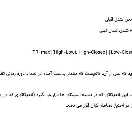
دن کندل قبلی
ه شدن کندل قبلی
TR=max [(High−Low),∣High−Closep∣,∣Low−Clos
 در فرمول بالا، مقدار TR به دست می ‌آید که پس از آن، کافیست که مقدار بدست آمده در تعداد دوره زمان
ه گفته شد، نیازی به محاسبه اندیکاتور ATR ندارید. این اندیکاتور که در دسته اسیلاتور ها قرار می گیرد (اندیکاتوری که 
در اختیار معامله گران قرار می دهد.