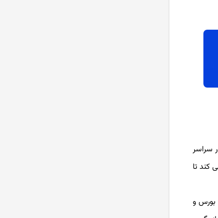
پرایس اکشن ICT چیست؟ آموزش
سبک ict (صفر تا صد)
آموزش کامل تریدینگ ویو
(Tradingview) + ویدیو
امواج الیوت چیست؟ آموزش امواج
الیوت پیشرفته
نئو ویو چیست؟ آموزش تحلیل به
سبک نئوویو
دی در سراسر
آموزش الگوهای هارمونیک پیشرفته
مله گران کمک می کند تا
ایچیموکو چیست؟ آموزش صفر تا
زار بورس و
صد ایچیموکو