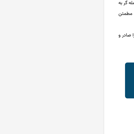
له گر به
 و مطمئن
نی را صادر و