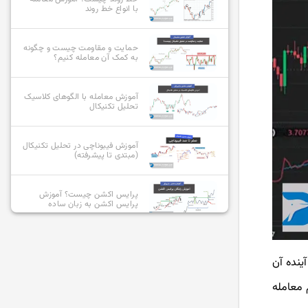
با انواع خط روند
حمایت و مقاومت چیست و چگونه
به کمک آن معامله کنیم؟
آموزش معامله با الگوهای کلاسیک
تحلیل تکنیکال
آموزش فیبوناچی در تحلیل تکنیکال
(مبتدی تا پیشرفته)
پرایس اکشن چیست؟ آموزش
پرایس اکشن به زبان ساده
معرفی و بررسی انواع سبک های
پرایس اکشن
ینده آن
 انجام معامله
پرایس اکشن RTM چیست؟ کامل
ترین آموزش سبک rtm +ویدیو