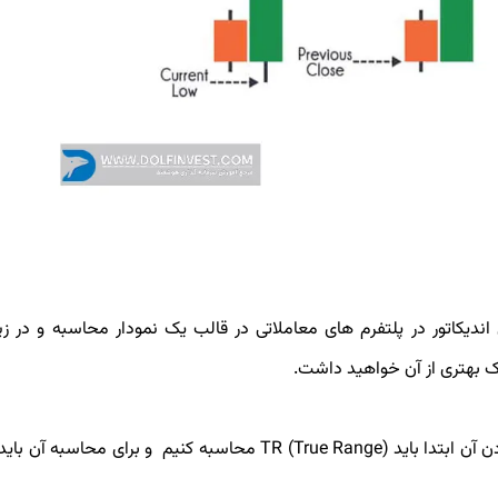
اسبه اندیکاتور ATR ندارید؛ زیرا این اندیکاتور در پلتفرم های معاملاتی در قالب یک نمودار محاسبه و 
رک بهتری از آن خواهید داشت.
ATRبه معنای میانگین محدوده واقعی است‌ و برای بدست آوردن آن ابتدا باید TR (True Range) محاسبه کنیم و برای 