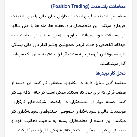
معاملات بلندمدت (Position Trading)
معامله­‌گر بلندمدت، فردی است که دارایی­ های مالی را برای بلندمدت
خریداری می­کند. این متخصصان برای هفته ­ها، ماه­ ها یا حتی سال­ها
در معاملات خود می­مانند. چارچوب زمانی ماندن در معاملات به
دیدگاه، تخصص و هدف تریدر، همچنین چشم انداز بازار مالی بستگی
دارد.معمولا این گروه تریدر نیستند، آن­ها را بیشتر به عنوان یک سرمایه­
گذار می­شناسند.
محل کار تریدرها
معامله­ گران تمایل دارند در مکان­های مختلفی کار کنند. آن دسته از
معامله­‌گرانی که برای خود کار می­کنند ممکن است در خانه، کافه و… کار
کنند. دسته دیگر از معامله‌گران در بانک‌ها، شرکت‌های کارگزاری،
موسسات مالی و سرمایه­‌گذاری خصوصی، صندوق­های سرمایه­‌گذاری کار
می­کنند؛ این دسته از معامله­‌گران بسته به ماهیت فعالیت خود و
سیاست­های شرکت ممکن است در دفتر فیزیکی یا از راه دور کار کنند.