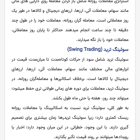
استراتژی معاملات روزانه شامل باز کردن معامله روی دارایی های مالی
مانند سهام، معاملات آتی، ارزها، ارزهای دیجیتال و کالاها در طور یک
روز معاملاتی است. معامله گران روزانه، معاملات خود را در طول چند
دقیقه تا چند ساعت انجام می­دهند حداکثر تا پایان روز معاملاتی،
معاملات خود را باز نگه میدارند.
سوئینگ ترید (Swing Trading)
سوئینگ ترید شامل سود از حرکات کوتاه‌مدت تا میان‌مدت قیمت در
ابزارهای مالی مختلف مانند سهام، معاملات آتی، ارزها، ارزهای
دیجیتال یا کالاها است. برخلاف اسکالپرها و معامله­‌گران روزانه، در
سوئینگ ترید، معاملات برای دوره های زمانی طولانی تری حفظ می­شود؛
می­تواند چند روز، هفته یا حتی ماه طول بکشد.
به طور کلی، سوئینگ ترید نسبت به اسکالپینگ یا معاملات روزانه
ریسک کمتری دارد؛ زیرا سوئینگ تریدر­ها زمان بیشتری برای تصمیم
گیری دارند. با این وجود، خطراتی در این میان وجود دارد؛ اخبار یا
رویدادها می­توانند بر روند قیمت تأثیر بگذارند.