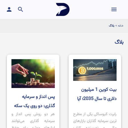
person
search
menu
خانه
>
بلاگ
بلاگ
بیت ‌کوین 1 میلیون
پس انداز و سرمایه
دلاری تا سال 2035؛ آیا
گذاری: دو روی یک سکه
این یک رویا پردازی
رابرت کیوساکی یکی از مطرح
هر دو روش پس انداز و
برای ساختن آینده مالی
است؟
ترین سرمایه گذاران بازارهای
سرمایه گذاری می‌توانند
مالی و نویسنده کتاب
ابزارهای موثری برای حفظ