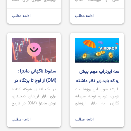
محبوب پدر پولدار، پدر فقیر
ارزش پول و ساختن آینده
پیش‌بینی کرده که قیمت
باشند؛ اما تفاوت هایی میان
ادامه مطلب
ادامه مطلب
بیت‌کوین تا سال 2035 می
آن ها است که اغلب افراد
تواند 1 میلیون دلار را ببیند و
نمی دانند و این دو مفهوم را
دلیل اصلی آن را سقوط
به جای یکدیگر به کار
ارزش دلار آمریکا به خاطر
می‌برند. پس انداز و سرمایه
سیاست‌های پولی تورمی می
گذاری در واقع دو روی یک
داند. او همچنین معتقد
سکه هستند و […]
است که علاوه […]
سقوط ناگهانی مانترا :
سه ایردراپ مهم پیش
(OM) از اوج تا پرتگاه در
رو که باید زیر نظر داشته
با رشد خوب این روزها بیت
در یک اتفاق شوکه ‌کننده
چند دقیقه!
باشید
کوین، دوباره توجه سرمایه
برای بازار ارزهای دیجیتال،
گذاران به بازار ارزهای
توکن مانترا (OM) در تاریخ
دیجیتال به ویژه ایردراپ
24 فروردین 1404 (مطابق
های جدید و مهم جلب شده
با 13 آوریل 2025) با یک
ادامه مطلب
ادامه مطلب
است. ایردراپ ها، فرصتی
سقوط بی‌سابقه مواجه شد