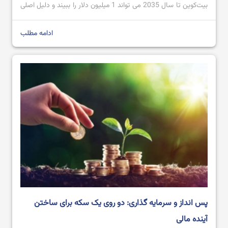
آموزش سایت TSETMC دیده بان بورس
بیت‌کوین تا سال 2035 می تواند 1 میلیون دلار را ببیند و دلیل اصلی
آن را سقوط ارزش دلار آمریکا به خاطر سیاست‌های پولی تورمی می
داند. او همچنین معتقد است که علاوه […]
ادامه مطلب
آموزش سایت ره آورد 365
مهمترین اصطلاحات بازار بورس
پس انداز و سرمایه گذاری: دو روی یک سکه برای ساختن
آینده مالی