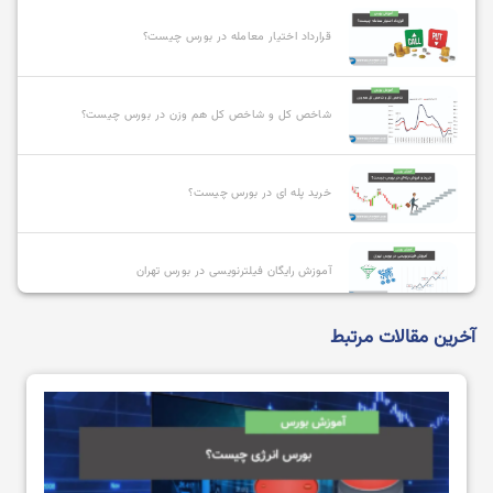
قرارداد اختیار معامله در بورس چیست؟
شاخص کل و شاخص کل هم وزن در بورس چیست؟
خرید پله ای در بورس چیست؟
آموزش رایگان فیلترنویسی در بورس تهران
آخرین مقالات مرتبط
بهترین صندوق های سرمایه گذاری با سود بالا کدامند؟
کارگزار ناظر کیست و چگونه میتوانیم آن را تغییر دهیم؟