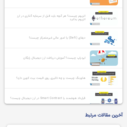
اتریوم چیست؟ هر آنچه باید قبل از سرمایه گذاری در ارز
اتریوم بدانید
دیفای (Defi) یا امور مالی غیرمتمرکز چیست؟
ایردراپ چیست؟ آموزش دریافت ارز دیجیتال رایگان
هاوینگ چیست و چه تاثیری روی قیمت بیت کوین دارد؟
قرارداد هوشمند یا Smart Contract در ارز دیجیتال چیست؟
آخرین مقالات مرتبط
آلت کوین چیست و بهترین آلت کوین ها کدامند؟