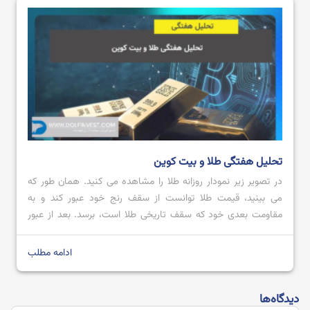
تحلیل هفتگی طلا و بیت کوین
در تصویر زیر نمودار روزانه طلا را مشاهده می کنید. همان طور که
می بینید، قیمت طلا توانست از سقف رنج خود عبور کند و به
مقاومت بعدی خود که سقف تاریخی طلا است، برسد. بعد از عبور
قیمت از محدوده مقاومتی 2728.80 تا 2711.57 با کندل صعودی
قدرتمند؛ می توان پیش بینی کرد که […]
ادامه مطلب
دیدگاه‌ها