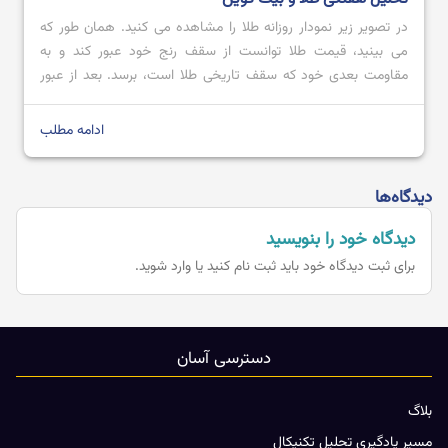
در تصویر زیر نمودار روزانه طلا را مشاهده می کنید. همان طور که
می بینید، قیمت طلا توانست از سقف رنج خود عبور کند و به
مقاومت بعدی خود که سقف تاریخی طلا است، برسد. بعد از عبور
قیمت از محدوده مقاومتی 2728.80 تا 2711.57 با کندل صعودی
قدرتمند؛ می توان پیش بینی کرد که […]
ادامه مطلب
دیدگاه‌ها
دیدگاه خود را بنویسید
برای ثبت دیدگاه خود باید
ثبت نام کنید یا وارد شوید.
دسترسی آسان
بلاگ
مسیر یادگیری تحلیل تکنیکال