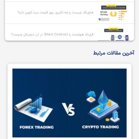
هاوینگ چیست و چه تاثیری روی قیمت بیت کوین دارد؟
قرارداد هوشمند یا Smart Contract در ارز دیجیتال چیست؟
آخرین مقالات مرتبط
آلت کوین چیست و بهترین آلت کوین ها کدامند؟
استیبل کوین چیست؟
استیکینگ (Staking) یا استیک کردن ارز دیجیتال به چه
معناست؟
هودل HODL یا هولد کردن در ارز دیجیتال چیست؟