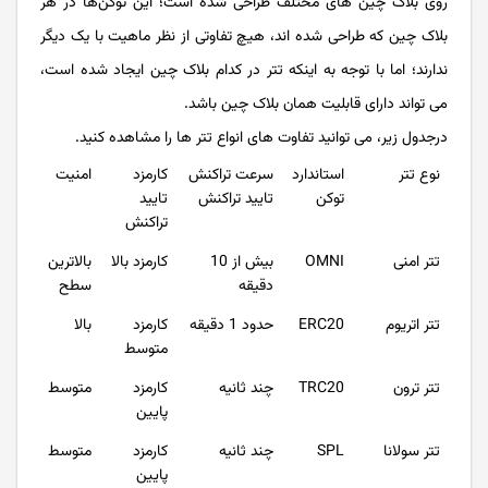
روی بلاک چین های مختلف طراحی شده است؛ این توکن‌ها در هر
بلاک چین که طراحی شده اند، هیچ تفاوتی از نظر ماهیت با یک دیگر
ندارند؛ اما با توجه به اینکه تتر در کدام بلاک چین ایجاد شده است،
می تواند دارای قابلیت همان بلاک چین باشد.
درجدول زیر، می توانید تفاوت های انواع تتر ها را مشاهده کنید.
نوع تتر
استاندارد
سرعت تراکنش
کارمزد
امنیت
توکن
تایید تراکنش
تایید
تراکنش
تتر امنی
OMNI
بیش از 10
کارمزد بالا
بالاترین
دقیقه
سطح
تتر اتریوم
ERC20
حدود 1 دقیقه
کارمزد
بالا
متوسط
تتر ترون
TRC20
چند ثانیه
کارمزد
متوسط
پایین
تتر سولانا
SPL
چند ثانیه
کارمزد
متوسط
پایین