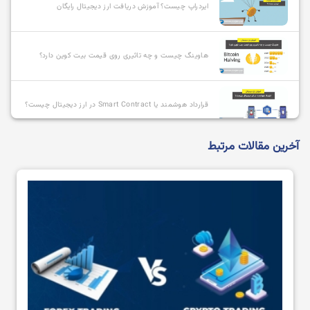
ایردراپ چیست؟ آموزش دریافت ارز دیجیتال رایگان
هاوینگ چیست و چه تاثیری روی قیمت بیت کوین دارد؟
قرارداد هوشمند یا Smart Contract در ارز دیجیتال چیست؟
آخرین مقالات مرتبط
آلت کوین چیست و بهترین آلت کوین ها کدامند؟
استیبل کوین چیست؟
استیکینگ (Staking) یا استیک کردن ارز دیجیتال به چه
معناست؟
هودل HODL یا هولد کردن در ارز دیجیتال چیست؟