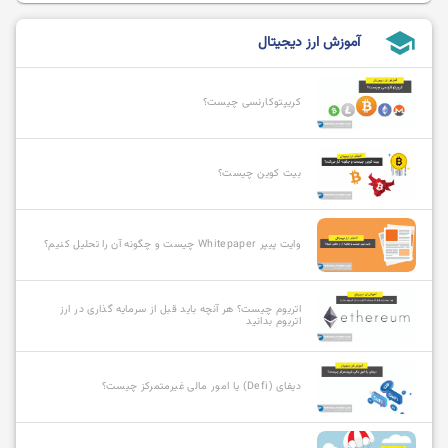
school
آموزش ارز دیجیتال
کریپتوکارنسی چیست؟
بیت کوین چیست؟
وایت پیپر Whitepaper چیست و چگونه آن را تحلیل کنیم؟
اتریوم چیست؟ هر آنچه باید قبل از سرمایه گذاری در ارز
اتریوم بدانید
دیفای (Defi) یا امور مالی غیرمتمرکز چیست؟