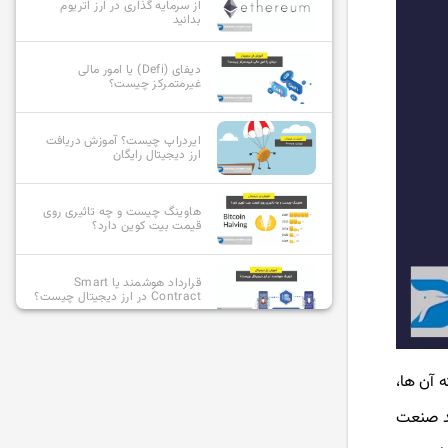
از سرمایه گذاری در ارز اتریوم
بدانید
دیفای (Defi) یا امور مالی
غیرمتمرکز چیست؟
ایردراپ چیست؟ آموزش دریافت
ارز دیجیتال رایگان
هاوینگ چیست و چه تاثیری روی
قیمت بیت کوین دارد؟
قرارداد هوشمند یا Smart
Contract در ارز دیجیتال چیست؟
آلت کوین چیست و بهترین آلت
کوین ها کدامند؟
 آن ها،
شد صنعت
استیبل کوین چیست؟