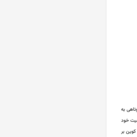
تاهی به
ک میم کوین ساده به یک پروژه قوی و پُرکاربرد تبدل شود. شیبا اینو از سال 2020 فعالیت خود
 کوین بر