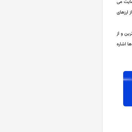
مایت می
 ارزهای
استیکینگ (Staking) یا استیک
کردن ارز دیجیتال به چه معناست؟
ین و از
هودل HODL یا هولد کردن در ارز
دیجیتال چیست؟
ا اشاره
بهترین کیف پول ارز دیجیتال کدام
است؟
بهترین صرافی ارز دیجیتال ایرانی و
خارجی بدون تحریم
بهترین نرم افزار های ترید ارز
دیجیتال در سال 2024
آموزش صرافی Bingx از ثبت نام تا
خرید و فروش ارز دیجیتال