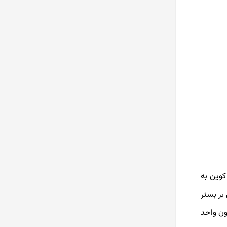
وین برخلاف دوج کوین به
بر بستر
چین اتریوم ERC-20 طراحی شده است که حداکثر عرضه آن معادل با 10 تریلیون واحد