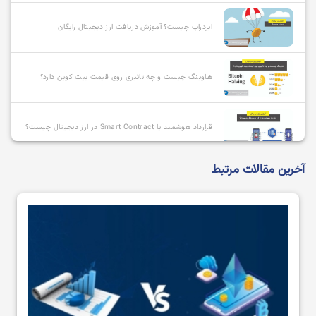
ایردراپ چیست؟ آموزش دریافت ارز دیجیتال رایگان
هاوینگ چیست و چه تاثیری روی قیمت بیت کوین دارد؟
قرارداد هوشمند یا Smart Contract در ارز دیجیتال چیست؟
آخرین مقالات مرتبط
آلت کوین چیست و بهترین آلت کوین ها کدامند؟
استیبل کوین چیست؟
استیکینگ (Staking) یا استیک کردن ارز دیجیتال به چه
معناست؟