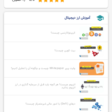
school
آموزش ارز دیجیتال
کریپتوکارنسی چیست؟
بیت کوین چیست؟
وایت پیپر Whitepaper چیست و چگونه آن را تحلیل کنیم؟
اتریوم چیست؟ هر آنچه باید قبل از سرمایه گذاری در ارز
اتریوم بدانید
دیفای (Defi) یا امور مالی غیرمتمرکز چیست؟