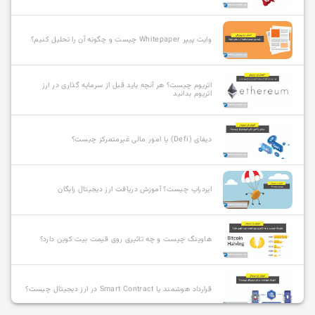
وایت پیپر Whitepaper چیست و چگونه آن را تحلیل کنیم؟
اتریوم چیست؟ هر آنچه باید قبل از سرمایه گذاری در ارز
اتریوم بدانید
دیفای (Defi) یا امور مالی غیرمتمرکز چیست؟
ایردراپ چیست؟ آموزش دریافت ارز دیجیتال رایگان
هاوینگ چیست و چه تاثیری روی قیمت بیت کوین دارد؟
قرارداد هوشمند یا Smart Contract در ارز دیجیتال چیست؟