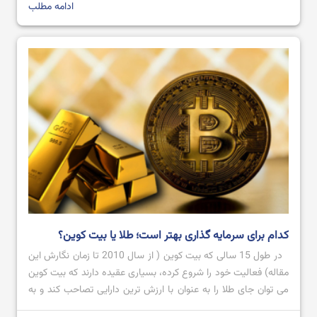
[…]
ادامه مطلب
بهترین نرم افزار های ترید ارز دیجیتال در سال 2024
آموزش صرافی Bingx از ثبت نام تا خرید و فروش ارز دیجیتال
کدام برای سرمایه گذاری بهتر است؛ طلا یا بیت کوین؟
در طول 15 سالی که بیت کوین ( از سال 2010 تا زمان نگارش این
مقاله) فعالیت خود را شروع کرده، بسیاری عقیده دارند که بیت کوین
می توان جای طلا را به عنوان با ارزش ترین دارایی تصاحب کند و به
عنوان طلای دیجیتال شناخته شود؛ اما تاکنون که چنین اتفاقی