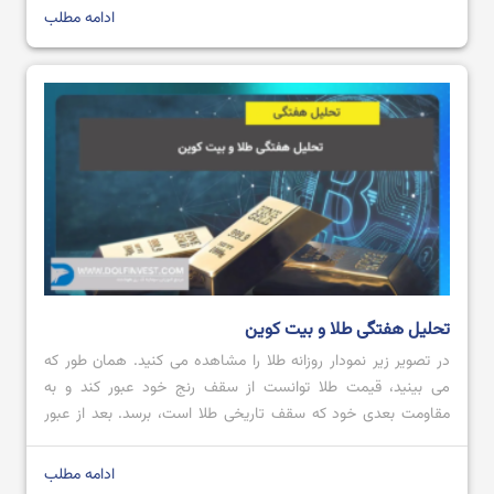
نیوافتاده است. […]
ادامه مطلب
تحلیل هفتگی طلا و بیت کوین
در تصویر زیر نمودار روزانه طلا را مشاهده می کنید. همان طور که
می بینید، قیمت طلا توانست از سقف رنج خود عبور کند و به
مقاومت بعدی خود که سقف تاریخی طلا است، برسد. بعد از عبور
قیمت از محدوده مقاومتی 2728.80 تا 2711.57 با کندل صعودی
قدرتمند؛ می توان پیش بینی کرد که […]
ادامه مطلب