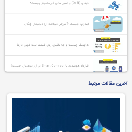
دیفای (Defi) یا امور مالی غیرمتمرکز چیست؟
ایردراپ چیست؟ آموزش دریافت ارز دیجیتال رایگان
هاوینگ چیست و چه تاثیری روی قیمت بیت کوین دارد؟
قرارداد هوشمند یا Smart Contract در ارز دیجیتال چیست؟
آخرین مقالات مرتبط
آلت کوین چیست و بهترین آلت کوین ها کدامند؟
استیبل کوین چیست؟
استیکینگ (Staking) یا استیک کردن ارز دیجیتال به چه
معناست؟