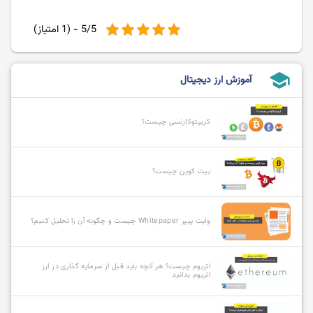
5/5 - (1 امتیاز)
school
آموزش ارز دیجیتال
کریپتوکارنسی چیست؟
بیت کوین چیست؟
وایت پیپر Whitepaper چیست و چگونه آن را تحلیل کنیم؟
اتریوم چیست؟ هر آنچه باید قبل از سرمایه گذاری در ارز
اتریوم بدانید