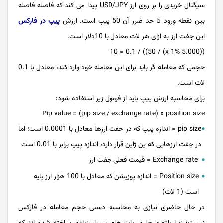
سیگنال خریدی را بر روی ارز USD/JPY پیدا می کند که فاصله فاصله
بین نقطه ورود تا حد ضرر آن 50 پیپ است. ارزش
پیپ در فارکس
این جفت ارز به ازای هر لات معادل با 10دلار است.
((5.000 x 1%) / 50)) / 10 = 0.1
حجمی که معامله گر باید برای این معامله خود وارد کند، معادل با 0.1
لات است.
برای محاسبه ارزش پیپ باید از فرمول زیر استفاده شود:
Pip value = (pip size / exchange rate) x position size
pip size = اندازه پیپ که در جفت ارزها معادل با 0.0001 است؛ اما
در جفت ارزهایی که پن ژاپن قرار دارد، اندازه پیپ برابر با 0.01 است
Exchange rate = قیمت فعلی جفت ارز
Position size = اندازه پوزیشن که معادل با 100 هزار ارز پایه
است (1 لات)
در حال حاضری نیازی به محاسبه دستی حجم معامله در فارکس
نیست؛ زیرا پلتفرم ها و ربات های بسیار زیادی ساخته شده اند که