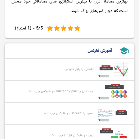
بهترین معامله گران با بهترین استراتژی های معاملاتی خود ممکن
است که دچار ضررهای بزرگ شوند.
5/5 - (1 امتیاز)
school
آموزش فارکس
آشنایی با بازار فارکس
جفت ارز یا Currency pair در فارکس چیست؟
اسپرد یا Spread در فارکس چیست؟
پیپ در فارکس (Pip) چیست؟