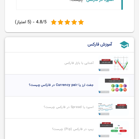
4.8/5 - (5 امتیاز)
school
آموزش فارکس
آشنایی با بازار فارکس
جفت ارز یا Currency pair در فارکس چیست؟
اسپرد یا Spread در فارکس چیست؟
پیپ در فارکس (Pip) چیست؟