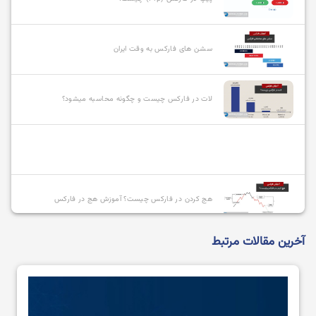
سشن های فارکس به وقت ایران
لات در فارکس چیست و چگونه محاسبه میشود؟
هج کردن در فارکس چیست؟ آموزش هج در فارکس
آخرین مقالات مرتبط
انواع سفارشات در فارکس و نحوه استفاده از آنها
بازیگران بازار فارکس چه کسانی هستند؟