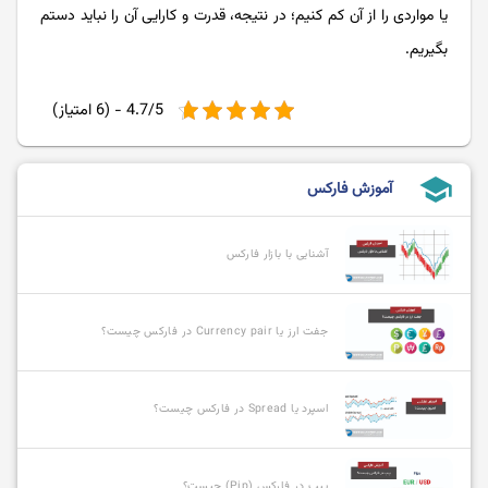
یا مواردی را از آن کم کنیم؛ در نتیجه، قدرت و کارایی آن را نباید دستم
بگیریم.
4.7/5 - (6 امتیاز)
school
آموزش فارکس
آشنایی با بازار فارکس
جفت ارز یا Currency pair در فارکس چیست؟
اسپرد یا Spread در فارکس چیست؟
پیپ در فارکس (Pip) چیست؟