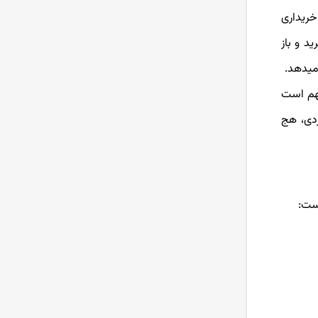
خریداری
د و باز
می­دهد.
مهم است
ردی، هج
است: