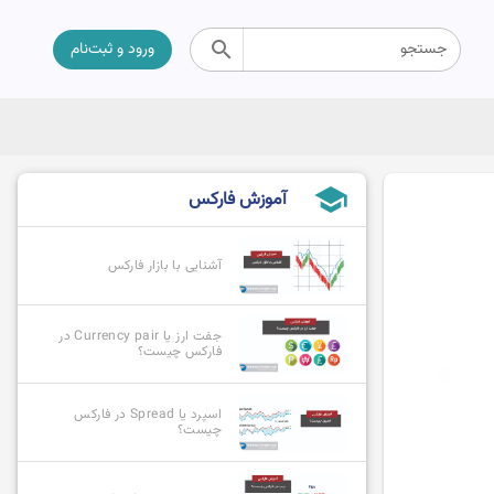
search
جستجو
ورود و ثبت‌نام
school
آموزش فارکس
آشنایی با بازار فارکس
جفت ارز یا Currency pair در
فارکس چیست؟
اسپرد یا Spread در فارکس
چیست؟