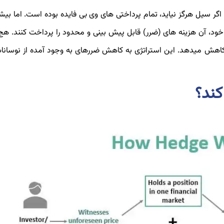
اگر سیل هرگز نیاید، تمام پرداختی­ های وی بی فایده بوده­ است. اما بیش
د، آن هزینه­ های (ضرر) قابل پیش بینی و محدود را پرداخت کنند. هج 
 کاهش می­دهد. این استراتژی به کاهش ضررهای به وجود آمده از نوسان
کند؟