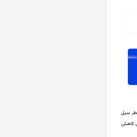
آموزش نصب متاتریدر
(MetaTrader 4) به صورت
تصویری
آموزش حساب دمو در فارکس
آموزش جامع بروکر آلپاری + ویدیو
آموزش ثبت نام
آموزش کامل سایت فارکس فکتوری
 خطر سیل
ای کاهش
باینری آپشن چیست؟ آموزش
باینری آپشن آلپاری