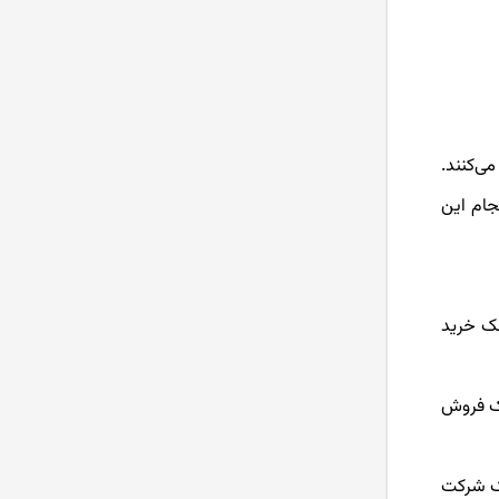
ی‌کنند.
جام این
سک خرید
سک فروش
یک شرکت