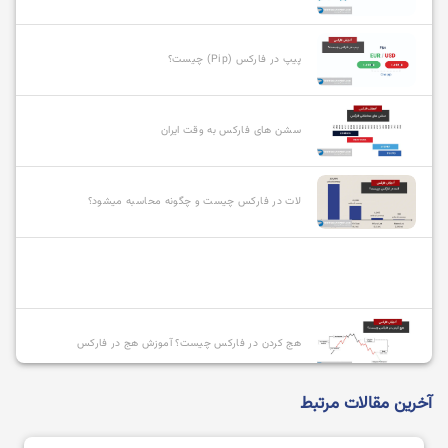
پیپ در فارکس (Pip) چیست؟
سشن های فارکس به وقت ایران
لات در فارکس چیست و چگونه محاسبه میشود؟
هج کردن در فارکس چیست؟ آموزش هج در فارکس
آخرین مقالات مرتبط
انواع سفارشات در فارکس و نحوه استفاده از آنها