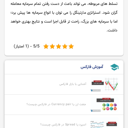
تسلط های مربوطه، می تواند باعث از دست رفتن تمام سرمایه معامله
گران شود. استراتژی مارتینگل را می توان با انواع سرمایه ها پیش برد؛
اما با سرمایه های بزرگ، راحت تر قابل اجرا است و نتایج بهتری خواهد
داشت.
5/5 - (1 امتیاز)
school
آموزش فارکس
آشنایی با بازار فارکس
جفت ارز یا Currency pair در فارکس چیست؟
اسپرد یا Spread در فارکس چیست؟