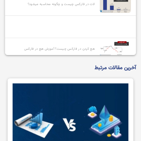
لات در فارکس چیست و چگونه محاسبه میشود؟
هج کردن در فارکس چیست؟ آموزش هج در فارکس
آخرین مقالات مرتبط
انواع سفارشات در فارکس و نحوه استفاده از آنها
بازیگران بازار فارکس چه کسانی هستند؟
آموزش نصب متاتریدر (MetaTrader 4) به صورت تصویری