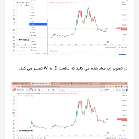
در تصویر زیر مشاهده می کنید که علامت D، به W تغییر می کند.