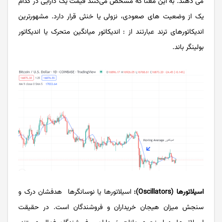
می ‌دهند. به این معنا که مشخص می‌کنند قیمت یک دارایی در کدام
یک از وضعیت ‌های صعودی، نزولی یا خنثی قرار دارد. مشهورترین
اندیکاتورهای ترند عبارتند از : اندیکاتور میانگین متحرک یا اندیکاتور
بولینگر باند.
اسیلاتورها (Oscillators):
اسیلاتورها یا نوسانگرها هدفشان درک و
سنجش میزان هیجان خریداران و فروشندگان است. در حقیقت