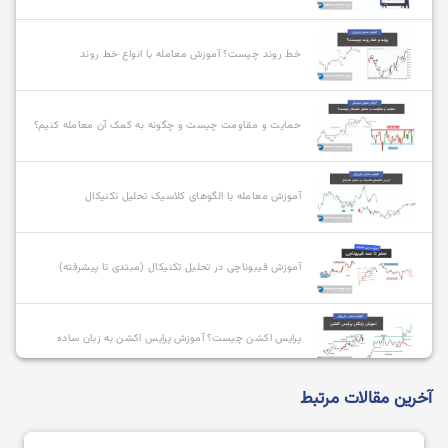
خط روند چیست؟ آموزش معامله با انواع خط روند
حمایت و مقاومت چیست و چگونه به کمک آن معامله کنیم؟
آموزش معامله با الگوهای کلاسیک تحلیل تکنیکال
آموزش فیبوناچی در تحلیل تکنیکال (مبتدی تا پیشرفته)
پرایس اکشن چیست؟ آموزش پرایس اکشن به زبان ساده
آخرین مقالات مرتبط
معرفی و بررسی انواع سبک های پرایس اکشن