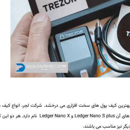
ده بهترین کیف پول های سخت افزاری می درخشد. شرکت لجر، انواع کیف 
سخت افزاری را وارد بازار کرده است که دو مدل از معروف ترین های آن Ledger Nano S plus و Nano X