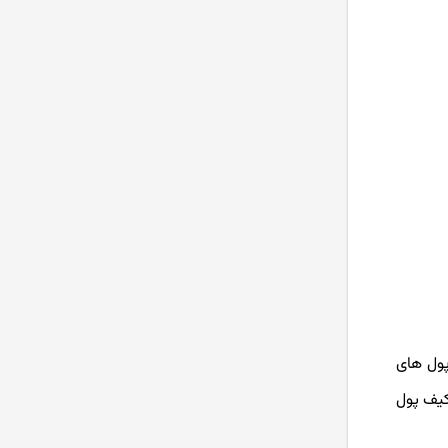
پول های
Ledger  نام دارد. هر دو این کیف پول