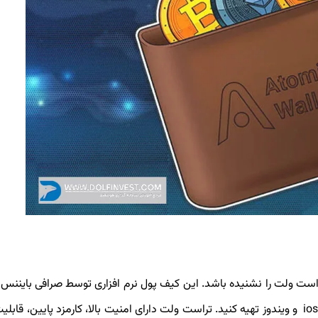
راست ولت را نشنیده باشد. این کیف پول نرم افزاری توسط صرافی بایننس 
عرضه شده که می توانید آن را برای سیستم عامل های اندروید،ios و ویندوز تهیه کنید. تراست ولت دارای امنیت بالا، کارمزد پایین