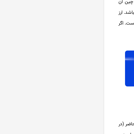
 چین آن
ز ها، احتمالا یکی از ارزهایی که شاید شما و خیلی از سرمایه گذاران دیگر این حوزه خریداری کرده اند، ریپل (XRP) باشد. ارز
استیکینگ (Staking) یا استیک
کردن ارز دیجیتال به چه معناست؟
ست. اگر
هودل HODL یا هولد کردن در ارز
دیجیتال چیست؟
بهترین کیف پول ارز دیجیتال کدام
است؟
بهترین صرافی ارز دیجیتال ایرانی و
خارجی بدون تحریم
بهترین نرم افزار های ترید ارز
دیجیتال در سال 2024
آموزش صرافی Bingx از ثبت نام تا
اضر (در
خرید و فروش ارز دیجیتال