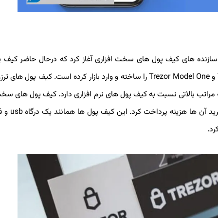
ود را از سال 2014 به عنوان یکی از سازنده های کیف پول های سخت افزاری آغاز کرد که درحال حاضر ک
سخت افزاری مختلفی از جمله Trezor Safe 5، Trezor Safe 3 و Trezor Model One را ساخته و وارد بازار کرده است. کیف پو
ه مراتب بالاتی نسبت به کیف پول های نرم افزاری دارد. کیف پول های سخت
برخلاف کیف پول های نرافزاری رایگان نم
رد.