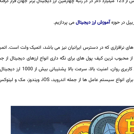
زمان نگارش این مقاله) ارز ریپل با ارزش بازار (Market Cap) بیش از 125 میلیارد دلار در در رتبه چهارمین ارز دیجیتال برتر جهان 
ریپل در حوزه
آموزش ارز دیجیتال
می پردازیم.
های نرافزاری که در دسترس ایرانیان نیز می باشد، اتمیک ولت است. اتم
ز همان زمان به یکی از محبوب ترین کیف پول های برای نگه داری انواع ارزهای دیجیتال از 
تبدیل شد. از مهم ترین ویژگی های این ولت می توان به رابط کاربری روان، امنیت با
سپرده گذاری (staking) و… اشاره کرد. اتمیک ولت را می توان برای انواع سیستم عامل ها از جمله اندروی