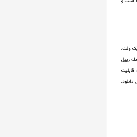
قرار گرفته است و
یک ولت،
جمله ریپل
لا، سرعت بالا پشتیبانی بیش از 1000 ارز دیجیتال، قابلیت
د، iOS، ویندوز، مک و لینوکس دانلود،