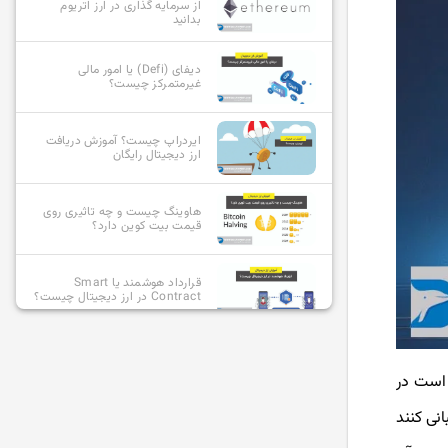
از سرمایه گذاری در ارز اتریوم
بدانید
دیفای (Defi) یا امور مالی
غیرمتمرکز چیست؟
ایردراپ چیست؟ آموزش دریافت
ارز دیجیتال رایگان
هاوینگ چیست و چه تاثیری روی
قیمت بیت کوین دارد؟
قرارداد هوشمند یا Smart
Contract در ارز دیجیتال چیست؟
آلت کوین چیست و بهترین آلت
کوین ها کدامند؟
 است در
نی کنند
استیبل کوین چیست؟