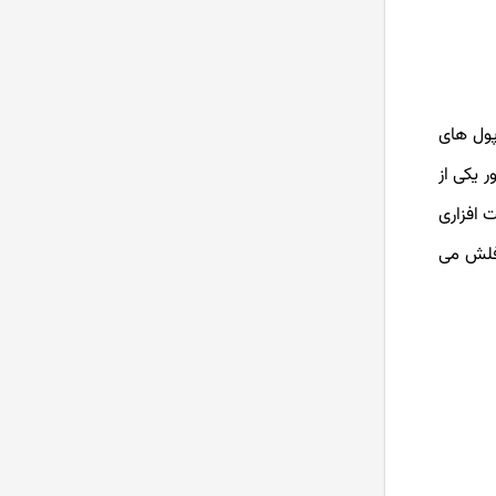
یف پول های
ل های ترزور یکی از
 افزاری
ی باشند و باید برای خرید آن ها هزینه پرداخت کرد. این کیف پول ها همانند یک درگاه usb و فلش می