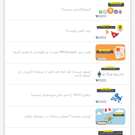
کریپتوکارنسی چیست؟
بیت کوین چیست؟
وایت پیپر Whitepaper چیست و چگونه آن را تحلیل کنیم؟
اتریوم چیست؟ هر آنچه باید قبل از سرمایه گذاری در ارز
اتریوم بدانید
دیفای (Defi) یا امور مالی غیرمتمرکز چیست؟
ایردراپ چیست؟ آموزش دریافت ارز دیجیتال رایگان