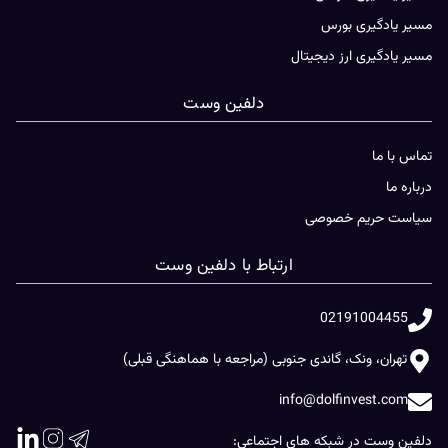
مسیر یادگیری بورس
مسیر یادگیری ارز دیجیتال
دلفین وست
تماس با ما
درباره ما
سیاست حریم خصوصی
ارتباط با دلفین وست
02191004455
تهران، ونک، گاندی جنوبی (مراجعه با هماهنگی قبلی)
info@dolfinvest.com
دلفین وست در شبکه های اجتماعی: