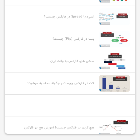
اسپرد یا Spread در فارکس چیست؟
پیپ در فارکس (Pip) چیست؟
سشن های فارکس به وقت ایران
لات در فارکس چیست و چگونه محاسبه میشود؟
هج کردن در فارکس چیست؟ آموزش هج در فارکس