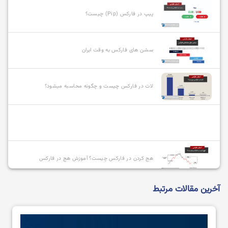
پیپ در فارکس (Pip) چیست؟
سشن های فارکس به وقت ایران
لات در فارکس چیست و چگونه محاسبه میشود؟
هج کردن در فارکس چیست؟ آموزش هج در فارکس
آخرین مقالات مرتبط
انواع سفارشات در فارکس و نحوه استفاده از آنها