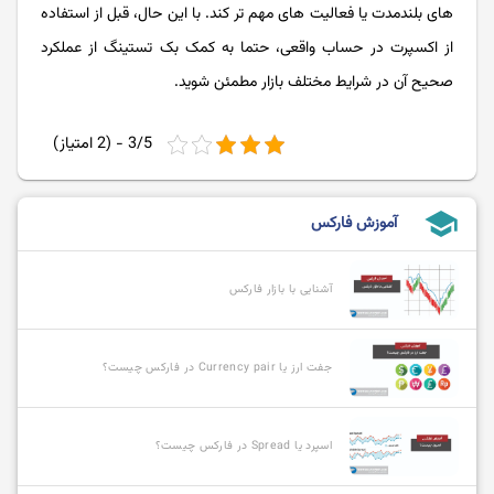
های بلندمدت یا فعالیت های مهم تر کند. با این حال، قبل از استفاده
از اکسپرت در حساب واقعی، حتما به کمک بک تستینگ از عملکرد
صحیح آن در شرایط مختلف بازار مطمئن شوید.
3/5 - (2 امتیاز)
school
آموزش فارکس
آشنایی با بازار فارکس
جفت ارز یا Currency pair در فارکس چیست؟
اسپرد یا Spread در فارکس چیست؟