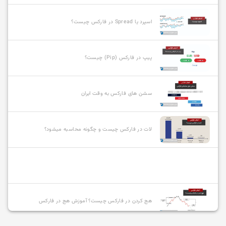
اسپرد یا Spread در فارکس چیست؟
پیپ در فارکس (Pip) چیست؟
سشن های فارکس به وقت ایران
لات در فارکس چیست و چگونه محاسبه میشود؟
هج کردن در فارکس چیست؟ آموزش هج در فارکس