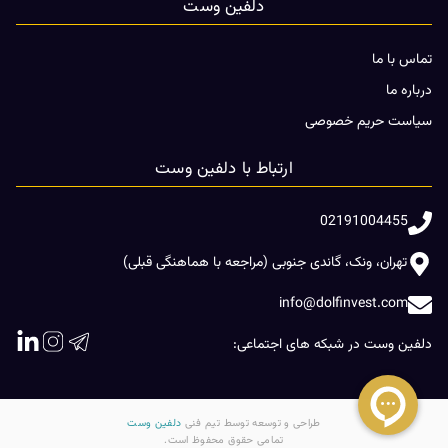
دلفین وست
تماس با ما
درباره ما
سیاست حریم خصوصی
ارتباط با دلفین وست
02191004455
تهران، ونک، گاندی جنوبی (مراجعه با هماهنگی قبلی)
info@dolfinvest.com
دلفین وست در شبکه های اجتماعی:
طراحی و توسعه توسط تیم فنی
دلفین وست
تمامی حقوق محفوظ است.