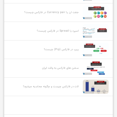
جفت ارز یا Currency pair در فارکس چیست؟
اسپرد یا Spread در فارکس چیست؟
پیپ در فارکس (Pip) چیست؟
سشن های فارکس به وقت ایران
لات در فارکس چیست و چگونه محاسبه میشود؟