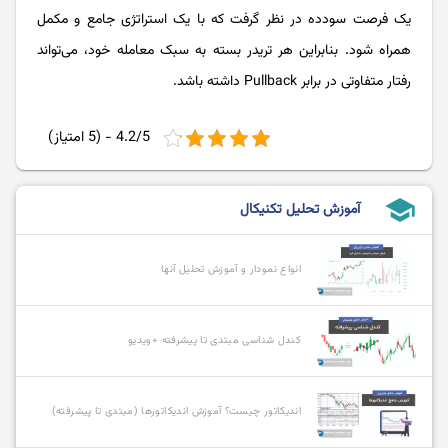
یک فرصت سودده در نظر گرفت که با یک استراتژی جامع و مکمل
همراه شود. بنابراین هر تریدر بسته به سبک معامله خود، می‌تواند
رفتار متفاوتی در برابر Pullback داشته باشد.
4.2/5 - (5 امتیاز)
school
آموزش تحلیل تکنیکال
انواع نمودار و آموزش تحلیل آنها
کندل شناسی مبتدی تا پیشرفته +ویدیو
اندیکاتور چیست؟ آموزش اندیکاتورها (مبتدی تا پیشرفته)