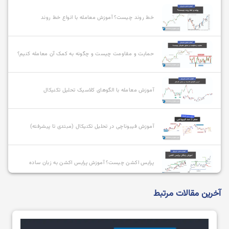
خط روند چیست؟ آموزش معامله با انواع خط روند
حمایت و مقاومت چیست و چگونه به کمک آن معامله کنیم؟
آموزش معامله با الگوهای کلاسیک تحلیل تکنیکال
آموزش فیبوناچی در تحلیل تکنیکال (مبتدی تا پیشرفته)
پرایس اکشن چیست؟ آموزش پرایس اکشن به زبان ساده
آخرین مقالات مرتبط
معرفی و بررسی انواع سبک های پرایس اکشن