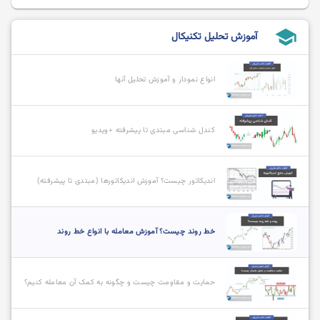
school
آموزش تحلیل تکنیکال
انواع نمودار و آموزش تحلیل آنها
کندل شناسی مبتدی تا پیشرفته +ویدیو
اندیکاتور چیست؟ آموزش اندیکاتورها (مبتدی تا پیشرفته)
خط روند چیست؟ آموزش معامله با انواع خط روند
حمایت و مقاومت چیست و چگونه به کمک آن معامله کنیم؟