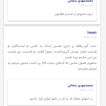
محمدمهدی سامانی
20 دی 1399
درود.ممنونم از شما و لطفتون
hasan
24 آذر 1399
دمت گرم واقعا پر انرژی هستی استاد یه عکس تو اینستاگرام تو
قسمت فیلتر نوسان گیری(جلسه سوم) گفتید تو قسمت بیو هست
من این عکسو پیدا نکردم
منظورم همون عکسی که کدهای سایت tse رو داشت ممنون میشم به
ایمیلم بفرستید
محمدمهدی سامانی
24 آذر 1399
در انتهای مقاله کد به کد در تابلو خوانی قرار دادیم.