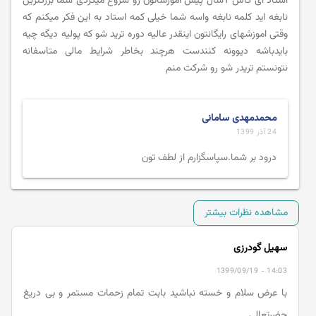
استاد ای کاش 1سال پیش اموزشاتون رو شروع میکردی شما بزرگترین
نابغه اید کلمه نابغه واسه شما خیلی کمه استاد به این فکر میکنم که
وقتی اموزشهای رایگانتون اینقدر عالیه دوره ترید شو که پولیه دیگه چیه
بایدباشه دیوونه کنندست هرچند بخاطر شرایط مالی متاسفانه
نتونستم تریدر شو رو شرکت منم
محمدمهدی سامانی
24 آذر 1399
درود بر شما.سپاسگزارم از لطف تون
مشاهده نظرات بیشتر
سهیل گودرزی
1399/09/19 - 14:03
با عرض سلام و خسته نباشید بابت تمام زحمات مستمر و بی دریغ
حضرتعالی