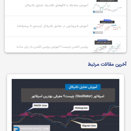
آموزش معامله با الگوهای کلاسیک تحلیل تکنیکال
آموزش فیبوناچی در تحلیل تکنیکال (مبتدی تا پیشرفته)
پرایس اکشن چیست؟ آموزش پرایس اکشن به زبان ساده
آخرین مقالات مرتبط
معرفی و بررسی انواع سبک های پرایس اکشن
پرایس اکشن RTM چیست؟ کامل ترین آموزش سبک rtm
+ویدیو
پرایس اکشن ICT چیست؟ آموزش سبک ict (صفر تا صد)
آموزش کامل تریدینگ ویو (Tradingview) + ویدیو