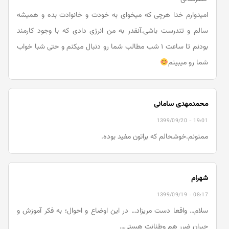
امیدوارم خدا هرچی که میخوای به خودت و خانوادت بده و همیشه
سالم و تندرست باشی.آنقدر به من انرژی دادی که با وجود کارمند
بودنم تا ساعت ۱ شب مطالب شما رو دنبال میکنم و حتی شبا خواب
شما رو میبینم
محمدمهدی سامانی
1399/09/20 - 19:01
ممنونم.خوشحالم که براتون مفید بوده.
شهرام
1399/09/19 - 08:17
سلام… واقعا دست مریزاد… در این اوضاع و احوال؛ به فکر آموزش و
جبران ضرر هم وطنانت هستی…